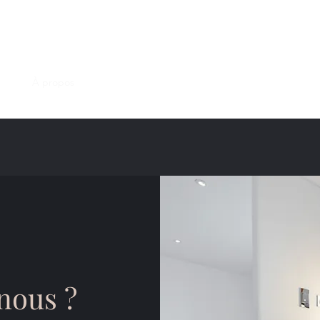
ANAELLE Immobilier
ueil
À propos
Ventes
Locations
Citation
Pourquoi nous cho
nous ?